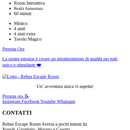
Room Interattiva
Realtà Aumentata
60 minuti
Mistico
4 aiuti
4 aiuti extra
Tavolo Magico
Prenota Ora
La nostra mission è
creare
un intrattenimento di
qualità
per tutti,
unico
e
stimolante
❤️
Un’ avventura unica vi aspetta!
Prenota ora 📝
Instagram
Facebook
Youtube
Whatsapp
CONTATTI
Rebus Escape Room Aversa a pochi minuti da
Napoli, Giugliano, Marano e Caserta.