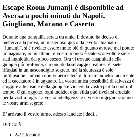
Escape Room Jumanji è disponibile ad
Aversa a pochi minuti da Napoli,
Giugliano, Marano e Caserta
Durante una tranquilla serata tra amici Il destino ha deciso di
mettervi alla prova, un misterioso gioco da tavolo chiamato
“Jumanji”, si è rivelato essere molto più di quanto avreste mai potuto
immaginare, in un attimo, il vostro mondo è stato sconvolto e siete
stati inghiottiti dal gioco stesso. Ora vi trovate catapultati nella
giungla più profonda, circondati da selvagge creature. Vi siete
rifugiati in un nascondiglio segreto, ma la sicurezza è solo
un’illusione! Jumanji non vi permetterà di tornare indietro facilmente
ed il cacciatore è in agguato. La vostra unica possibilità di salvezza è
sfuggire alle insidie della giungla e vincere la vostra partita contro il
tempo. Ogni oggetto, ogni indizio, ogni sfida può rivelarsi cruciale
per la vostra fuga. La vostra intelligenza e il vostro ingegno saranno
le vostre armi segrete!
E’ arrivato il vostro turno, adesso lanciate i dadi…
Difficoltà
2-7 Giocatori